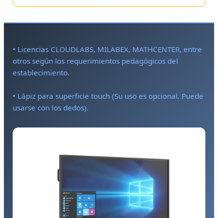
• Licencias CLOUDLABS, MILABEX, MATHCENTER, entre
otros según los requerimientos pedagógicos del
establecimiento.
• Lápiz para superficie touch (Su uso es opcional. Puede
usarse con los dedos).