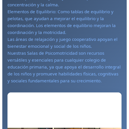
concentración y la calma.
Elementos de Equilibrio: Como tablas de equilibrio y
pelotas, que ayudan a mejorar el equilibrio y la
coordinación. Los elementos de equilibrio mejoran la
coordinación y la motricidad.
Las áreas de relajación y juego cooperativo apoyan el
bienestar emocional y social de los niños.
Nuestras Salas de Psicomotricidad son recursos
versátiles y esenciales para cualquier colegio de
educación primaria, ya que apoya el desarrollo integral
de los niños y promueve habilidades físicas, cognitivas
y sociales fundamentales para su crecimiento.