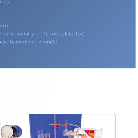
llas.
o.
orte:
os estándar y de 3L con calefactor).
para baño de ultrasonido.