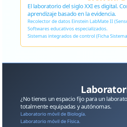
El laboratorio del siglo XXI es digital.
aprendizaje basado en la evidencia.
Recolector de datos Einstein LabMate II (Sens
Softwares educativos especializados.
Sistemas integrados de control (Ficha Siste
Laborator
¿No tienes un espacio fijo para un laborat
totalmente equipadas y autónomas.
Laboratorio móvil de Biología.
Laboratorio móvil de Física.