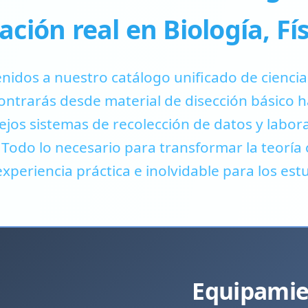
ción real en Biología, Fí
nidos a nuestro catálogo unificado de ciencia
ontrarás desde material de disección básico h
jos sistemas de recolección de datos y labor
 Todo lo necesario para transformar la teoría c
xperiencia práctica e inolvidable para los est
Equipamien