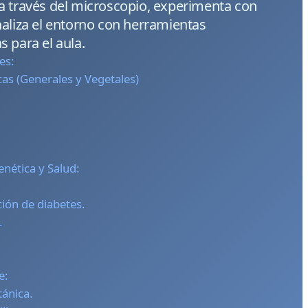
a través del microscopio, experimenta con
naliza el entorno con herramientas
 para el aula.
es:
as (Generales y Vegetales)
nética y Salud:
ción de diabetes.
.
e:
tánica.