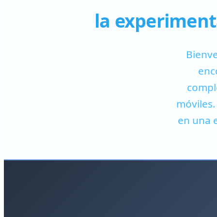
la experimenta
Bienve
enc
comple
móviles.
en una e