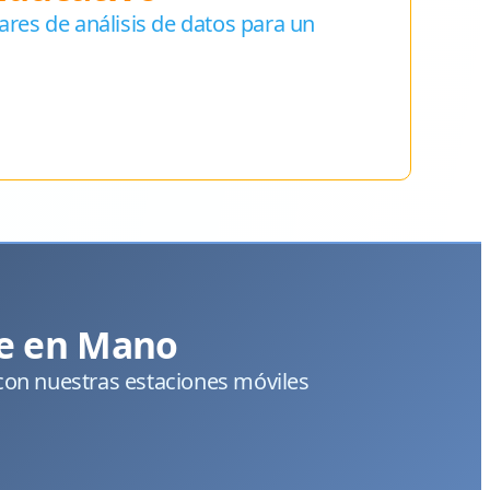
wares de análisis de datos para un
ve en Mano
s con nuestras estaciones móviles