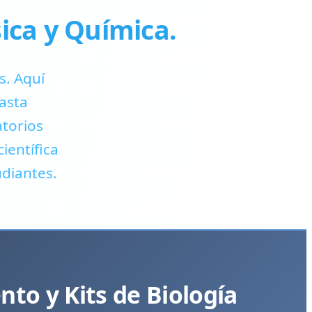
sica y Química.
s. Aquí
asta
atorios
ientífica
udiantes.
to y Kits de Biología