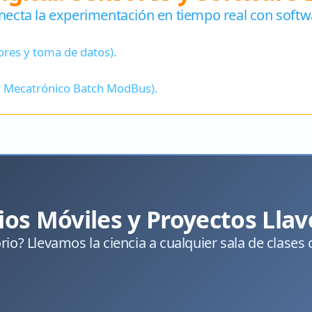
 Conecta la experimentación en tiempo real con soft
ores y toma de datos).
ma Mecatrónico Batch ModBus).
ios Móviles y Proyectos Lla
orio? Llevamos la ciencia a cualquier sala de clase